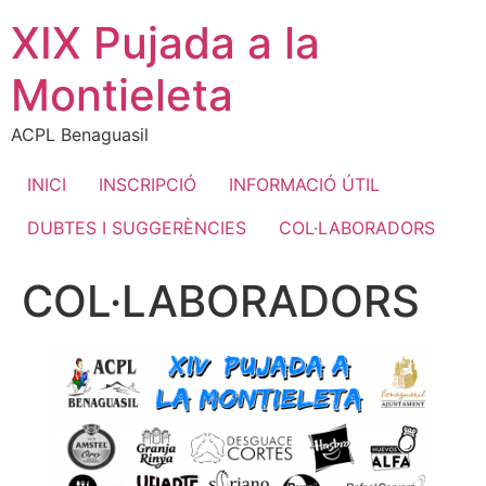
Ir
XIX Pujada a la
al
contenido
Montieleta
ACPL Benaguasil
INICI
INSCRIPCIÓ
INFORMACIÓ ÚTIL
DUBTES I SUGGERÈNCIES
COL·LABORADORS
COL·LABORADORS