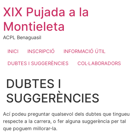
Ir
XIX Pujada a la
al
contenido
Montieleta
ACPL Benaguasil
INICI
INSCRIPCIÓ
INFORMACIÓ ÚTIL
DUBTES I SUGGERÈNCIES
COL·LABORADORS
DUBTES I
SUGGERÈNCIES
Ací podeu preguntar qualsevol dels dubtes que tingueu
respecte a la carrera, o fer alguna suggerència per tal
que poguem millorar-la.