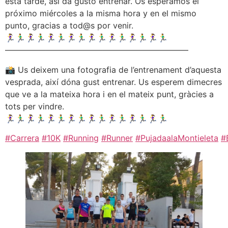
esta tarde, así da gusto entrenar. Os esperamos el
próximo miércoles a la misma hora y en el mismo
punto, gracias a tod@s por venir.
🏃‍♀️🏃‍♂️🏃‍♀️🏃‍♂️🏃‍♀️🏃‍♂️🏃‍♀️🏃‍♂️🏃‍♀️🏃‍♂️🏃‍♀️🏃‍♂️🏃‍♀️🏃‍♂️🏃‍♀️🏃‍♂️
——————————————————————–
📸 Us deixem una fotografia de l’entrenament d’aquesta
vesprada, així dóna gust entrenar. Us esperem dimecres
que ve a la mateixa hora i en el mateix punt, gràcies a
tots per vindre.
🏃‍♀️🏃‍♂️🏃‍♀️🏃‍♂️🏃‍♀️🏃‍♂️🏃‍♀️🏃‍♂️🏃‍♀️🏃‍♂️🏃‍♀️🏃‍♂️🏃‍♀️🏃‍♂️🏃‍♀️🏃‍♂️
#Carrera
#10K
#Running
#Runner
#PujadaalaMontieleta
#