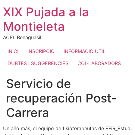
Ir
XIX Pujada a la
al
contenido
Montieleta
ACPL Benaguasil
INICI
INSCRIPCIÓ
INFORMACIÓ ÚTIL
DUBTES I SUGGERÈNCIES
COL·LABORADORS
Servicio de
recuperación Post-
Carrera
Un año más, el equipo de fisioterapeutas de EFiR_Estudi