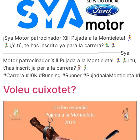
¡Sya Motor patrocinador XIII Pujada a la Montieleta! 🏃‍♀️
🏃‍♂️¿Y tú, te has inscrito ya para la carrera?🏃‍♂️🏃‍♀️
———————————————————————–Sya
Motor patrocinador XIII Pujada a la Montieleta! 🏃‍♀️🏃‍♂️I tu,
t’has inscrit ja per a la carrera?🏃‍♀️🏃‍♂️
#Carrera #10K #Running #Runner #PujadaalaMontieleta #
Voleu cuixotet?