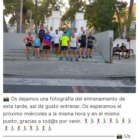
📸 Os dejamos una fotografía del entrenamiento de
esta tarde, así da gusto entrenar. Os esperamos el
próximo miércoles a la misma hora y en el mismo
punto, gracias a tod@s por venir. 🏃‍♀️🏃‍♂️🏃‍♀️🏃‍♂️🏃‍♀️🏃‍♂️🏃‍♀️🏃‍♂️
🏃‍♀️🏃‍♂️🏃‍♀️🏃‍♂️🏃‍♀️🏃‍♂️🏃‍♀️🏃‍♂️
——————————————————————– 📸 Us