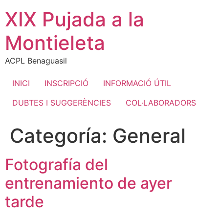
Ir
XIX Pujada a la
al
contenido
Montieleta
ACPL Benaguasil
INICI
INSCRIPCIÓ
INFORMACIÓ ÚTIL
DUBTES I SUGGERÈNCIES
COL·LABORADORS
Categoría:
General
Fotografía del
entrenamiento de ayer
tarde