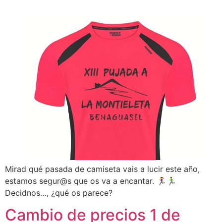
Mirad qué pasada de camiseta vais a lucir este año,
estamos segur@s que os va a encantar. 🏃‍♀️🏃‍♂️
Decidnos…, ¿qué os parece?
Cambio de precios 1 de