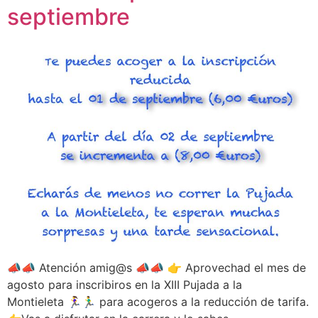
septiembre
📣📣 Atención amig@s 📣📣 👉 Aprovechad el mes de
agosto para inscribiros en la XIII Pujada a la
Montieleta 🏃‍♀️🏃‍♂️ para acogeros a la reducción de tarifa.